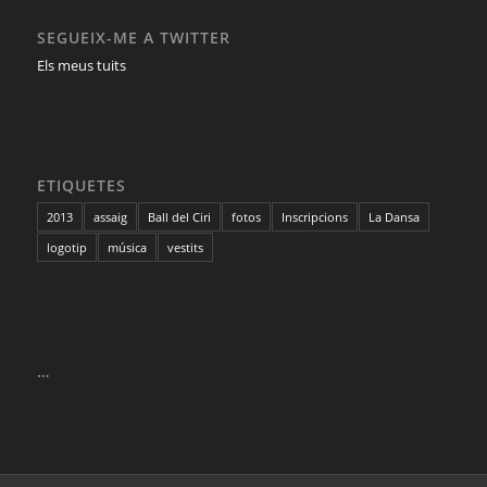
SEGUEIX-ME A TWITTER
Els meus tuits
ETIQUETES
2013
assaig
Ball del Ciri
fotos
Inscripcions
La Dansa
logotip
música
vestits
…