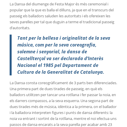
La Dansa del diumenge de Festa Major és més ceremonial i
popular que la que es balla el dilluns, ja que en el transcurs del
passeig els balladors saluden les autoritats i els ofereixen les
seves parelles per tal que duguin a terme el tradicional passeig
d’autoritats.
Tant per la bellesa i originalitat de la seva
música, com per la seva coreografia,
solemne i senyorial, la dansa de
Castellterçol va ser declarada d’Interès
Nacional el 1985 pel Departament de
Cultura de la Generalitat de Catalunya.
La Dansa consta coreogràficament de 3 parts ben diferenciades.
Una primera part de dues tirades de passeig, en què els
balladors utilitzen per tancar una rotllana i fer passar la noia, en
els darrers compassos, a la seva esquerra. Una segona part de
dues tirades més de música, idèntica a la primera, on el ballador
i la balladora interpreten figures i punts de dansa diferents: la
noia va entrant i sortint de la rotllana, mentre el noi efectua uns
passos de dansa encarats a la seva parella per acabar amb 23