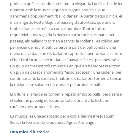
punts en què el ballador, amb molta elegància i perícia, ha de fer
quadrar amb la música. Aquesta segona part és el que
s’anomena popularment “ball o dansa”. A partir d’aquí s’inicia, el
diumenge de Festa Major, el passeig d’autoritats, que tindrà
tantes tirades de música com el nombre d’autoritats o
requereixi, i una vegada la darrera autoritat ha acabat el seu
passeig, els balladors tornen a tancar la rotllana i es col·loquen
per iniciar de nou el ball. La tercera part del ball consta d’una
mena de sardana on els balladors aprofiten per tornar a centrar
el ball i col·locar-se per iniciar les “pavanes”. Les “pavanes” són
un grup de tres estrofes musicals en què els balladors realitzen
un grup de passos anomenats “espolsadetes” i una cadena, per
continuar amb la sardana final, on els balladors tornen a tancar
la rotllana i se saluden tot donant per acabat el ball.
El dilluns a la tarda es tornen a repetir ambdós balls, però sense
el solemne passeig de les autoritats, donant a la festa un
caràcter més proper i distès.
La música, és una adaptació per a cobla del mestre Joaquim
Serra i la lletra és de la poetessa Agnès Armengol.
Una mica d’història
: