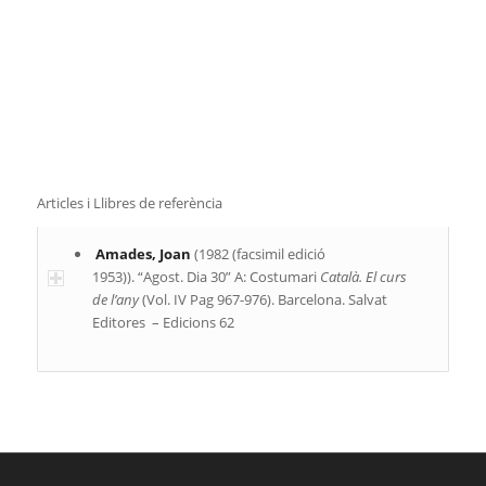
Articles i Llibres de referència
Amades, Joan
(1982 (facsimil edició
1953)). “Agost. Dia 30” A: Costumari
Català. El curs
de l’any
(Vol. IV Pag 967-976). Barcelona. Salvat
Editores – Edicions 62