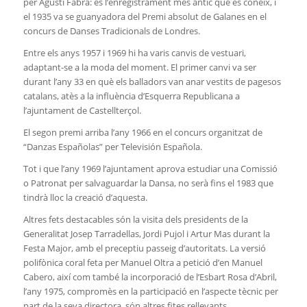
per Agustí Fabra: és l’enregistrament més antic que es coneix, i
el 1935 va se guanyadora del Premi absolut de Galanes en el
concurs de Danses Tradicionals de Londres.
Entre els anys 1957 i 1969 hi ha varis canvis de vestuari,
adaptant-se a la moda del moment. El primer canvi va ser
durant l’any 33 en què els balladors van anar vestits de pagesos
catalans, atès a la influència d’Esquerra Republicana a
l’ajuntament de Castellterçol.
El segon premi arriba l’any 1966 en el concurs organitzat de
“Danzas Españolas” per Televisión Española.
Tot i que l’any 1969 l’ajuntament aprova estudiar una Comissió
o Patronat per salvaguardar la Dansa, no serà fins el 1983 que
tindrà lloc la creació d’aquesta.
Altres fets destacables són la visita dels presidents de la
Generalitat Josep Tarradellas, Jordi Pujol i Artur Mas durant la
Festa Major, amb el preceptiu passeig d’autoritats. La versió
polifònica coral feta per Manuel Oltra a petició d’en Manuel
Cabero, així com també la incorporació de l’Esbart Rosa d’Abril,
l’any 1975, compromès en la participació en l’aspecte tècnic per
part de la seva directora, són altres fites rellevants.