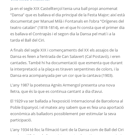
Ja en el segle XIX Castellterçol tenia una ball propi anomenat
“Dansa” que es ballava el dia principal de la Festa Major; així està
documentat per Manuel Milà i Fontanals en l’obra “Orígenes del
teatro catalán” (1818-1814), en el que hi consta que el primer dia
es ballava el Contrapàs i el segon dia la Dansa pel matí i a la
tarda el Ball del Ciri.
A finals del segle XIX i començaments del XX els assajos de la
Dansa es feien a l’entrada de Can Salavert (Cal Postavó), i eren
cantades. També hi ha documentació que esmenta que durant
la interpretació a la plaça es tiraven serpentines de colors, i la
Dansa era acompanyada per un cor que la cantava (1903).
L’any 1987 la poetessa Agnès Armengol presenta una nova
lletra, que és la que es continua cantant a dia d’avui.
El 1929 va ser ballada a l’exposició Internacional de Barcelona al
Poble Espanyol, i el mateix any sabem que es feia una aportació
econòmica als balladors possiblement per estimular la seva
participació.
L’any 1934 té lloc la filmació tant de la Dansa com de Ball del Ciri