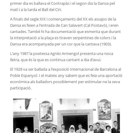
primer dia es ballava el Contrapàs i el segon dia la Dansa pel
matí i a la tarda el Ball del Ciri.
A finals del segle XIX i començaments del XX els assajos de la
Dansa es feien a l’entrada de Can Salavert (Cal Postavó), i eren
cantades. També hi ha documentació que esmenta que durant
la interpretació a la plaça es tiraven serpentines de colors i la
Dansa era acompanyada per un cor que la cantava (1903).
L’any 1987 la poetessa Agnès Armengol presenta una nova
lletra, que és la que es continua cantant a dia d’avui.
El 1929 va ser ballada a l’exposició Internacional de Barcelona al
Poble Espanyol. I el mateix any sabem que es feia una aportació
econòmica als balladors possiblement per estimular-ne la seva
participació.