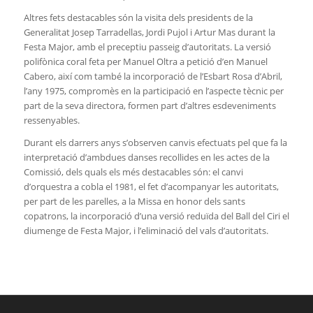
Altres fets destacables són la visita dels presidents de la
Generalitat Josep Tarradellas, Jordi Pujol i Artur Mas durant la
Festa Major, amb el preceptiu passeig d’autoritats. La versió
polifònica coral feta per Manuel Oltra a petició d’en Manuel
Cabero, així com també la incorporació de l’Esbart Rosa d’Abril,
l’any 1975, compromès en la participació en l’aspecte tècnic per
part de la seva directora, formen part d’altres esdeveniments
ressenyables.
Durant els darrers anys s’observen canvis efectuats pel que fa la
interpretació d’ambdues danses recollides en les actes de la
Comissió, dels quals els més destacables són: el canvi
d’orquestra a cobla el 1981, el fet d’acompanyar les autoritats,
per part de les parelles, a la Missa en honor dels sants
copatrons, la incorporació d’una versió reduïda del Ball del Ciri el
diumenge de Festa Major, i l’eliminació del vals d’autoritats.