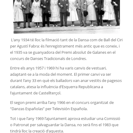
L’any 1934 té lloc la filmació tant de la Dansa com de Ball del Ciri
per Agustí Fabra: és l’enregistrament més antic que es coneix, i
el 1935 va se guanyadora del Premi absolut de Galanes en el
concurs de Danses Tradicionals de Londres.
Entre els anys 1957 i 1969 hi ha varis canvis de vestuari,
adaptant-se a la moda del moment. El primer canvi va ser
durant l’any 33 en què els balladors van anar vestits de pagesos
catalans, atesa la influència d’Esquerra Republicana a
l’ajuntament de Castellterçol.
El segon premi arriba l’any 1966 en el concurs organitzat de
“Danzas Españolas” per Televisión Española.
Tot i que l’any 1969 l’ajuntament aprova estudiar una Comissió
o Patronat per salvaguardar la Dansa, no serà fins el 1983 que
tindrà lloc la creació d’aquesta.