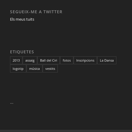
SEGUEIX-ME A TWITTER
Els meus tuits
ETIQUETES
2013
assaig
Ball del Ciri
fotos
Inscripcions
La Dansa
logotip
música
vestits
…